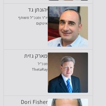
יהונתן גד
יו"ר ומנכ"ל משותף
אינוקום
מארק גזית
מנכ"ל
ThetaRay
Dori Fisher